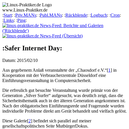
www.
Linux-Praktiker
.de
:
Start
: :
Priv.MANs
: :
Publ.MANs
: :
Rückblende
: :
Logbuch
: :
Cron
:
:
Links
: :
Ping
:
:Safer Internet Day:
Datum: 2015/02/10
Aus gegebenem Anlaß veranstaltete der „Chaosdorf e.V.“
[
1
]
in
Kooperation mit der Verbraucherzentrale Düsseldorf eine
Einführungsveranstaltung in Computersicherheit.
Die erfreulich gut besuchte Veranstaltung wurde primär von der
Generation „Silver Surfer“ aufgesucht, was deutlich zeigt, dass die
Sicherheitsthematik auch in der älteren Generation angekommen ist.
Nach der obligatorischen Einführungsrede und Fragerunde wurden
individuelle Probleme direkt am Gerät behandelt und vielfach gelöst.
Diese Galerie
[
2
]
befindet sich parallel auf meiner
gesellschaftspolitischen Seite
Mutbürger
Dokus
.