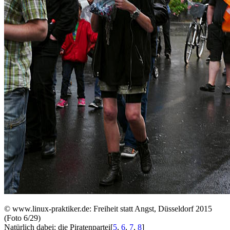
©
www.linux-praktiker.de: Freiheit statt Angst, Düsseldorf 2015
(Foto 6/29)
Natürlich dabei: die Piratenpartei
[
5
,
6
,
7
,
8
]