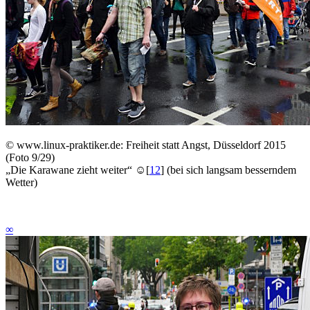
©
www.linux-praktiker.de: Freiheit statt Angst, Düsseldorf 2015
(Foto 9/29)
„Die Karawane zieht weiter“ ☺
[
12
]
(bei sich langsam besserndem
Wetter)
∞