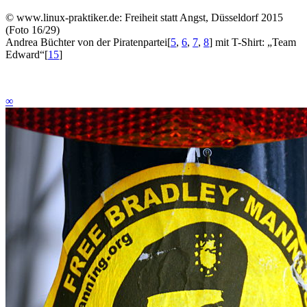
©
www.linux-praktiker.de: Freiheit statt Angst, Düsseldorf 2015
(Foto 16/29)
Andrea Büchter von der Piratenpartei
[
5
,
6
,
7
,
8
]
mit T-Shirt: „Team
Edward“
[
15
]
∞