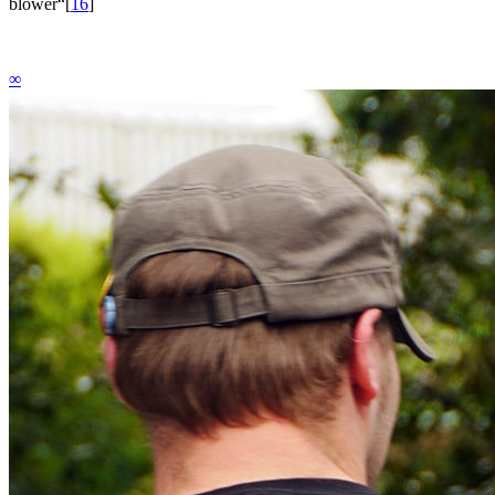
blower“
[
16
]
∞