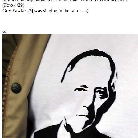
(Foto 4/29)
Guy Fawkes
[
3
]
was singing in the rain ... :-)
∞