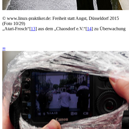
©
www.linux-praktiker.de: Freiheit statt Angst, Düsseldorf 2015
(Foto 10/29)
„Atari-Frosch“
[
13
]
aus dem „Chaosdorf e.V.“
[
14
]
zu Überwachung
∞