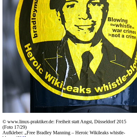
©
www.linux-praktiker.de: Freiheit statt Angst, Düsseldorf 2015
(Foto 17/29)
Aufkleber: „Free Bradley Manning – Heroic Wikileaks whistle-