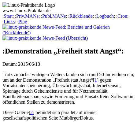
www.
Linux-Praktiker
.de
:
Start
: :
Priv.MANs
: :
Publ.MANs
: :
Rückblende
: :
Logbuch
: :
Cron
:
:
Links
: :
Ping
:
:Demonstration „Freiheit statt Angst“:
Datum: 2015/06/13
Trotz zunächst widrigen Wetters fanden sich rund 50 Individuen ein,
um an der Demonstration „Freiheit statt Angst“
[
1
]
gegen
Vorratsdatenspeicherung, Überwachungsstaat, Internetzensur,
Spionage durch Geheimdienste und für Netzneutralität,
Bandbreitenausbau, sowie Förderung und Einsatz freier Software in
öffentlichen Stellen zu demonstrieren.
Diese Galerie
[
2
]
befindet sich parallel auf meiner
gesellschaftspolitischen Seite
Mutbürger
Dokus
.