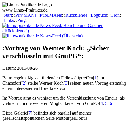
www.
Linux-Praktiker
.de
:
Start
: :
Priv.MANs
: :
Publ.MANs
: :
Rückblende
: :
Logbuch
: :
Cron
:
:
Links
: :
Ping
:
:Vortrag von Werner Koch: „Sicher
verschlüsseln mit GnuPG“:
Datum: 2015/08/26
Beim regelmäßig stattfindenden Fellowshiptreffen
[
1
]
im
Chaosdorf
[
2
]
stellte Werner Koch
[
3
]
seinen neuen Vortrag erstmalig
einem interessierten Hörerkreis vor.
Im Vortrag ging es weniger um die Verschlüsselung von Emails, als
vielmehr um die weiteren Möglichkeiten von GnuPG
[
4
,
5
,
6
]
.
Diese Galerie
[
7
]
befindet sich parallel auf meiner
gesellschaftspolitischen Seite
Mutbürger
Dokus
.