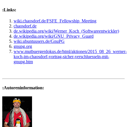
:Links:
wiki.chaosdorf.de/FSFE_Fellowship_Meeting
chaosdorf.de
de.wikipedia.org/wiki/Werner_Koch_(Softwareentwickler)
de.wikipedia.org/wiki/GNU_Privacy_Guard
wiki.ubuntuusers.de/GnuPG
gnupg.org
www.mutbuergerdokus.de/html/aktionen/2015_08_26_werner-
koch-im-chaosdorf-vortrag-sicher-verschluesseln-mit-
gnupg.htm
:Autoreninformation: